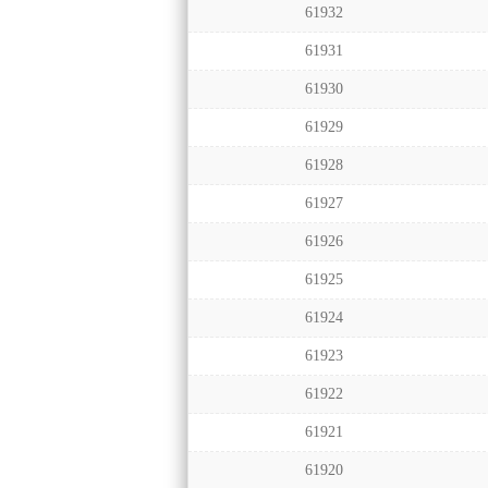
61932
61931
61930
61929
61928
61927
61926
61925
61924
61923
61922
61921
61920