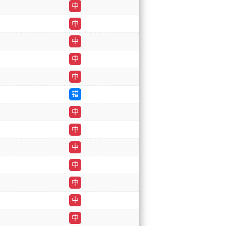
中
中
中
中
中
错
中
中
中
中
中
中
中