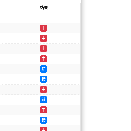
结果
---
中
中
中
中
错
错
中
错
中
错
中