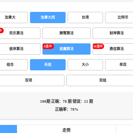
加拿大
加拿大西
台湾
比特币
欢乐算法
狮鹫算法
财神算法
彼岸算法
恶魔算法
鼎信算法
组合
杀组
大小
单双
双项
双组
100期 正确：78 期 错误：22 期
正确率：78%
走势