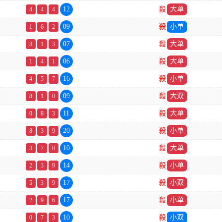
12
殺
大单
4
4
4
09
殺
小单
1
6
2
07
殺
大单
3
1
3
06
殺
大单
1
4
1
16
殺
小单
4
5
7
09
殺
大双
8
1
0
11
殺
大单
0
8
3
20
殺
小单
8
3
9
10
殺
大单
3
7
0
14
殺
小单
2
3
9
17
殺
小双
5
3
9
17
殺
小单
2
9
6
10
殺
小双
0
7
3