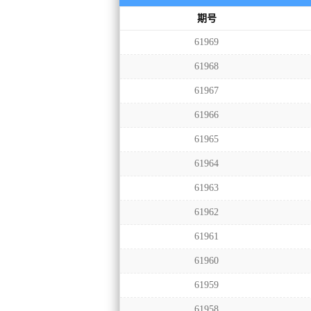
期号
61969
61968
61967
61966
61965
61964
61963
61962
61961
61960
61959
61958