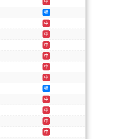
中
错
中
中
中
中
中
中
错
中
中
中
中