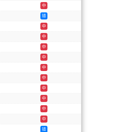
中
错
中
中
中
中
中
中
中
中
中
中
错