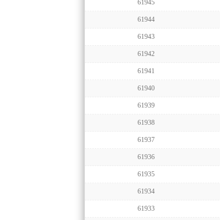
61945
61944
61943
61942
61941
61940
61939
61938
61937
61936
61935
61934
61933