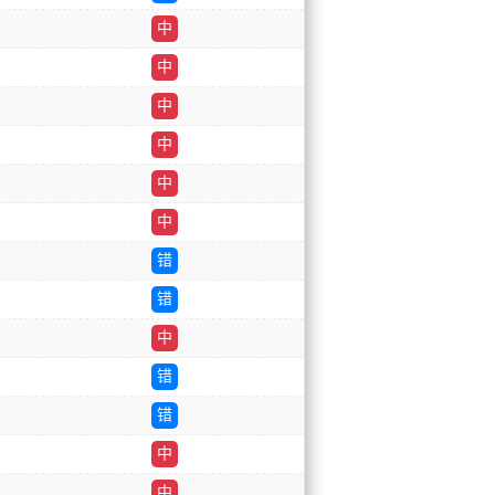
中
中
中
中
中
中
错
错
中
错
错
中
中