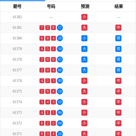
期号
号码
预测
结果
61382
---
小
---
单
61381
7
2
8
17
大
中
61380
6
8
4
18
小
错
61379
4
5
1
10
大
错
61378
5
0
0
05
大
错
61377
2
0
4
06
大
错
61376
4
2
3
09
小
中
61375
1
9
4
14
大
中
61374
3
4
3
10
小
中
61373
4
1
1
06
小
中
61372
0
2
2
04
小
中
61371
9
3
4
16
大
中