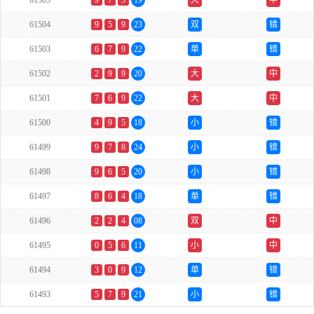
61505
9
7
3
19
大
中
61504
9
5
9
23
双
错
61503
6
7
9
22
单
错
61502
2
9
9
20
大
中
61501
7
6
9
22
大
中
61500
4
9
5
18
小
错
61499
9
7
8
24
小
错
61498
9
6
5
20
小
错
61497
8
6
4
18
单
错
61496
2
2
4
08
双
中
61495
0
5
6
11
小
中
61494
3
0
9
12
单
错
61493
5
7
9
21
小
错