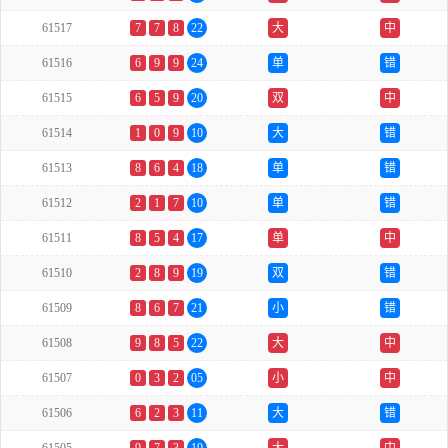
61517
7
7
8
22
大
中
61516
6
9
9
24
单
错
61515
6
5
9
20
双
中
61514
1
0
9
10
大
错
61513
8
6
4
18
单
错
61512
2
1
7
10
单
错
61511
8
5
4
17
单
中
61510
2
8
9
19
双
错
61509
8
6
7
21
小
错
61508
9
8
5
22
大
中
61507
0
3
2
05
小
中
61506
6
2
3
11
大
错