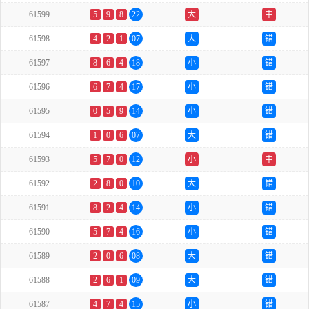
61599
5
9
8
22
大
中
61598
4
2
1
07
大
错
61597
8
6
4
18
小
错
61596
6
7
4
17
小
错
61595
0
5
9
14
小
错
61594
1
0
6
07
大
错
61593
5
7
0
12
小
中
61592
2
8
0
10
大
错
61591
8
2
4
14
小
错
61590
5
7
4
16
小
错
61589
2
0
6
08
大
错
61588
2
6
1
09
大
错
61587
4
7
4
15
小
错