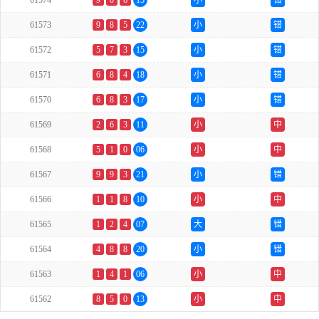
61574
9
0
6
15
小
错
61573
9
8
5
22
小
错
61572
5
7
3
15
小
错
61571
6
8
4
18
小
错
61570
6
8
3
17
小
错
61569
2
6
3
11
小
中
61568
5
1
0
06
小
中
61567
9
9
3
21
小
错
61566
1
1
8
10
小
中
61565
1
2
4
07
大
错
61564
4
8
8
20
小
错
61563
1
4
1
06
小
中
61562
8
5
0
13
小
中