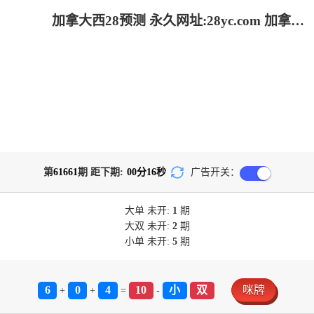
加拿大西28预测 永久网址:28yc.com 加拿大2.8-pc加拿大|28预测开奖|加拿大28pc预测结果查询_专注研究加拿大预测!
第
61661
期 距下期:
00
分
16
秒
广告开关：
大单
未开:
1
期
大双
未开:
2
期
小单
未开:
5
期
6
0
4
10
小
双
咪牌
+
+
=
-