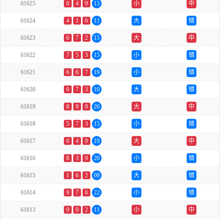
61625
0
4
9
13
小
中
61624
4
1
6
11
大
错
61623
6
7
2
15
大
中
61622
7
5
3
15
小
错
61621
6
6
7
19
小
错
61620
0
7
3
10
大
错
61619
8
9
9
26
大
中
61618
5
7
3
15
小
错
61617
6
4
9
19
大
中
61616
8
3
9
20
小
错
61615
1
6
2
09
大
错
61614
9
7
6
22
小
错
61613
9
0
2
11
小
中