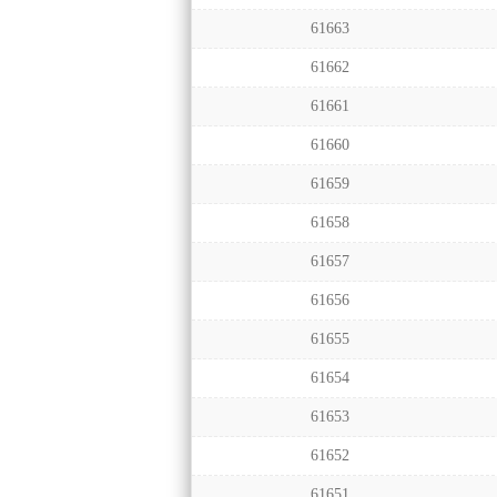
61663
61662
61661
61660
61659
61658
61657
61656
61655
61654
61653
61652
61651