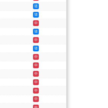
错
错
中
错
中
错
中
中
中
中
中
中
中