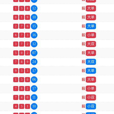
12
殺
大单
1
3
8
10
殺
大单
0
1
9
15
殺
大单
2
7
6
16
殺
小单
6
7
3
12
殺
大双
3
7
2
07
殺
大单
5
0
2
24
殺
大双
7
8
9
17
殺
大单
9
5
3
06
殺
大单
1
5
0
17
殺
小单
7
8
2
11
殺
小双
7
4
0
10
殺
小双
4
5
1