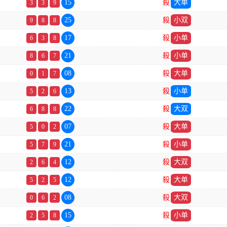
15
殺
大单
3
3
9
25
殺
小双
9
8
8
17
殺
小单
6
3
8
21
殺
小单
8
6
7
08
殺
大单
0
1
7
13
殺
小单
5
2
6
22
殺
大双
6
8
8
07
殺
大单
5
0
2
21
殺
小单
5
7
9
12
殺
大双
2
6
4
12
殺
大单
5
2
5
08
殺
大双
0
6
2
15
殺
小单
2
5
8