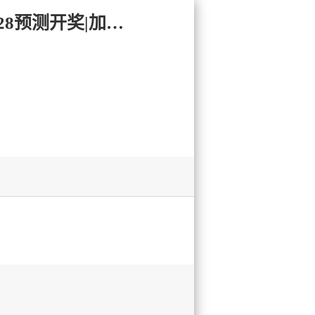
加拿大西28预测 永久网址:28yc.com 加拿大2.8-pc加拿大|28预测开奖|加拿大28pc预测结果查询_专注研究加拿大预测!