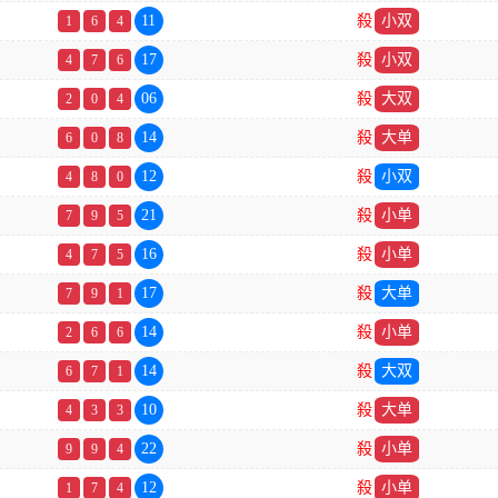
11
殺
小双
1
6
4
17
殺
小双
4
7
6
06
殺
大双
2
0
4
14
殺
大单
6
0
8
12
殺
小双
4
8
0
21
殺
小单
7
9
5
16
殺
小单
4
7
5
17
殺
大单
7
9
1
14
殺
小单
2
6
6
14
殺
大双
6
7
1
10
殺
大单
4
3
3
22
殺
小单
9
9
4
12
殺
小单
1
7
4