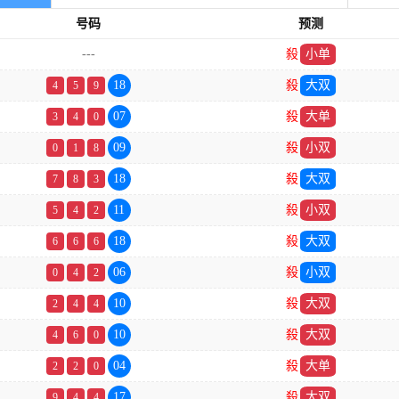
号码
预测
---
殺
小单
18
殺
大双
4
5
9
07
殺
大单
3
4
0
09
殺
小双
0
1
8
18
殺
大双
7
8
3
11
殺
小双
5
4
2
18
殺
大双
6
6
6
06
殺
小双
0
4
2
10
殺
大双
2
4
4
10
殺
大双
4
6
0
04
殺
大单
2
2
0
17
殺
大双
9
4
4