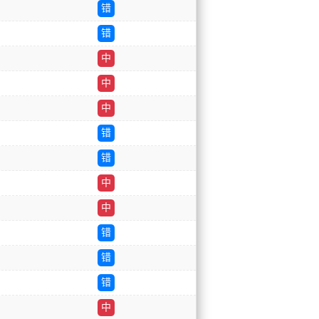
错
错
中
中
中
错
错
中
中
错
错
错
中