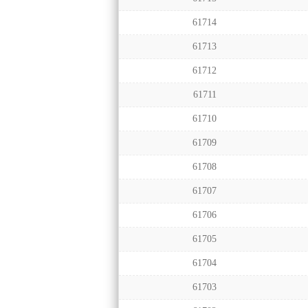
61714
61713
61712
61711
61710
61709
61708
61707
61706
61705
61704
61703