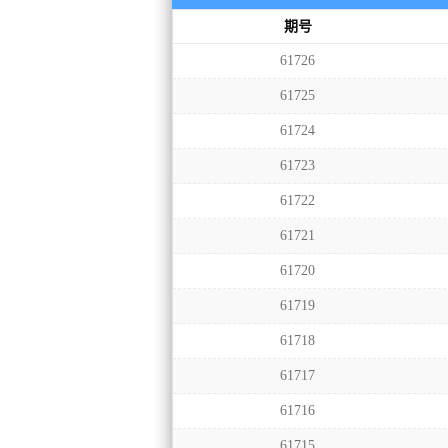
期号
61726
61725
61724
61723
61722
61721
61720
61719
61718
61717
61716
61715