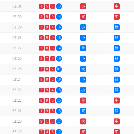
62131
1
5
7
13
小
中
62130
5
9
0
14
双
中
62129
3
9
4
16
小
错
62128
0
9
9
18
小
错
62127
3
8
3
14
单
错
62126
3
7
9
19
小
错
62125
5
0
2
07
大
错
62124
8
9
2
19
小
错
62123
2
9
4
15
小
错
62122
0
9
6
15
单
中
62121
1
9
5
15
双
错
62120
9
1
7
17
大
中
62119
2
4
6
12
双
中