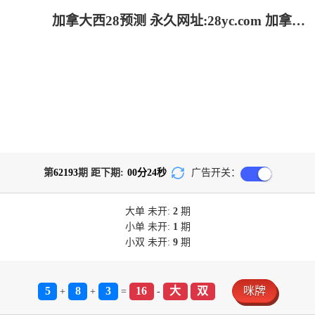
加拿大西28预测 永久网址:28yc.com 加拿大2.8-pc加拿大|28预测开奖|加拿大28pc预测结果查询_专注研究加拿大预测!
第
62193
期 距下期:
00
分
24
秒
广告开关：
大单
未开:
2
期
小单
未开:
1
期
小双
未开:
9
期
5
8
3
16
大
双
咪牌
+
+
=
-