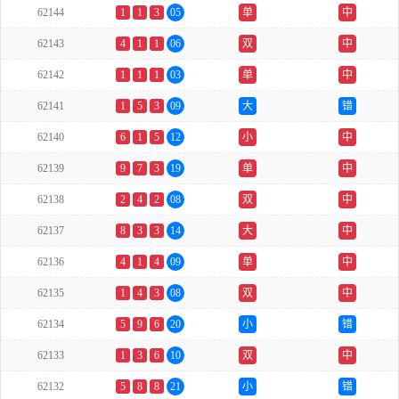
62144
1
1
3
05
单
中
62143
4
1
1
06
双
中
62142
1
1
1
03
单
中
62141
1
5
3
09
大
错
62140
6
1
5
12
小
中
62139
9
7
3
19
单
中
62138
2
4
2
08
双
中
62137
8
3
3
14
大
中
62136
4
1
4
09
单
中
62135
1
4
3
08
双
中
62134
5
9
6
20
小
错
62133
1
3
6
10
双
中
62132
5
8
8
21
小
错