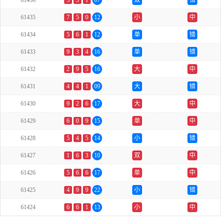
61436
3
3
1
07
双
错
61435
7
5
0
12
小
中
61434
5
6
1
12
单
错
61433
9
3
4
16
单
错
61432
2
9
5
16
大
中
61431
4
4
1
09
大
错
61430
9
2
6
17
大
中
61429
6
0
9
15
单
中
61428
5
4
5
14
小
错
61427
1
6
3
10
双
中
61426
5
6
6
17
单
中
61425
4
9
9
22
小
错
61424
6
6
1
13
小
中