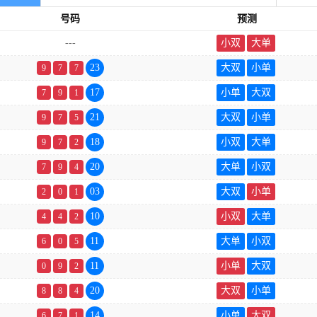
号码
预测
---
小双
大单
23
大双
小单
9
7
7
17
小单
大双
7
9
1
21
大双
小单
9
7
5
18
小双
大单
9
7
2
20
大单
小双
7
9
4
03
大双
小单
2
0
1
10
小双
大单
4
4
2
11
大单
小双
6
0
5
11
小单
大双
0
9
2
20
大双
小单
8
8
4
14
小单
大双
6
7
1