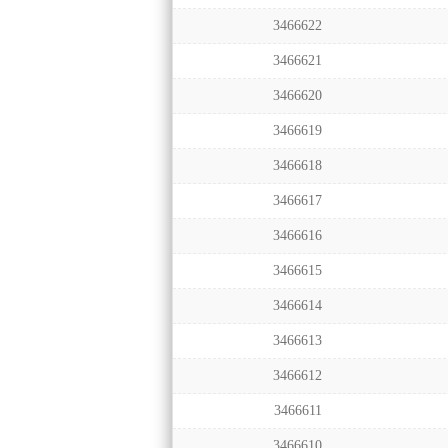
3466622
3466621
3466620
3466619
3466618
3466617
3466616
3466615
3466614
3466613
3466612
3466611
3466610