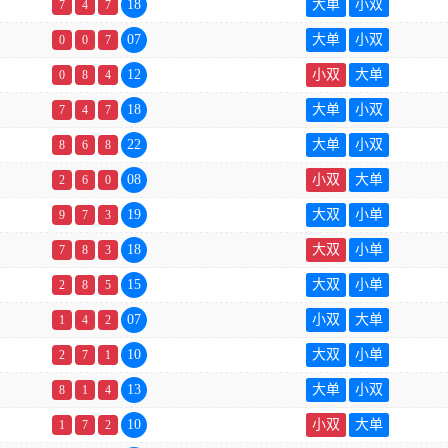
18
大单
小双
7
4
7
07
大单
小双
0
0
7
12
小双
大单
0
8
4
18
大单
小双
7
4
7
22
大单
小双
8
6
8
08
小双
大单
2
6
0
19
大双
小单
9
7
3
18
大双
小单
7
8
3
15
大双
小单
2
8
5
07
小双
大单
1
4
2
10
大双
小单
2
7
1
13
大单
小双
8
1
4
10
小双
大单
1
7
2