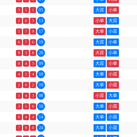
05
大双
小单
3
1
1
13
小单
大双
2
6
5
17
大单
小双
1
7
9
19
大双
小单
6
7
6
20
大双
小单
9
3
8
09
大双
小单
0
4
5
10
大单
小双
4
2
4
10
大单
小双
2
6
2
08
小双
大单
1
4
3
10
大单
小双
3
1
6
14
大单
小双
6
4
4
24
大单
小双
7
9
8