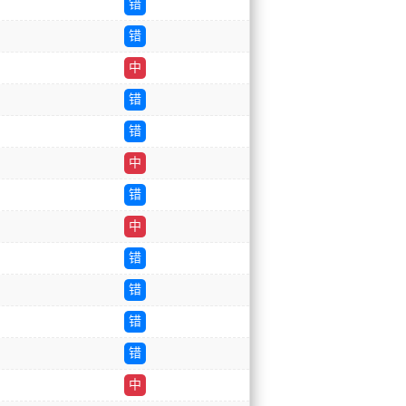
错
错
中
错
错
中
错
中
错
错
错
错
中