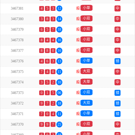
小单
3467381
4
5
3
12
殺
中
小双
3467380
3
8
3
14
殺
中
小双
3467379
6
5
7
18
殺
中
小双
3467378
8
4
4
16
殺
中
小双
3467377
8
8
0
16
殺
中
小单
3467376
4
6
3
13
殺
错
大双
3467375
7
4
0
11
殺
中
大单
3467374
3
5
2
10
殺
中
小双
3467373
0
1
5
06
殺
错
大双
3467372
9
7
2
18
殺
错
小单
3467371
7
0
4
11
殺
错
小双
3467370
9
9
7
25
殺
中
小单