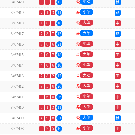
小双
3467420
6
5
1
12
殺
错
小单
3467419
7
1
3
11
殺
错
大单
3467418
1
8
1
10
殺
中
大单
3467417
7
3
7
17
殺
错
小单
3467416
7
8
6
21
殺
中
大单
3467415
2
9
7
18
殺
中
小单
3467414
4
0
6
10
殺
中
大双
3467413
7
8
2
17
殺
中
大单
3467412
9
5
6
20
殺
中
小单
3467411
0
6
0
06
殺
中
大单
3467410
7
1
3
11
殺
中
大单
3467409
4
9
8
21
殺
错
小单
3467408
9
2
5
16
殺
中