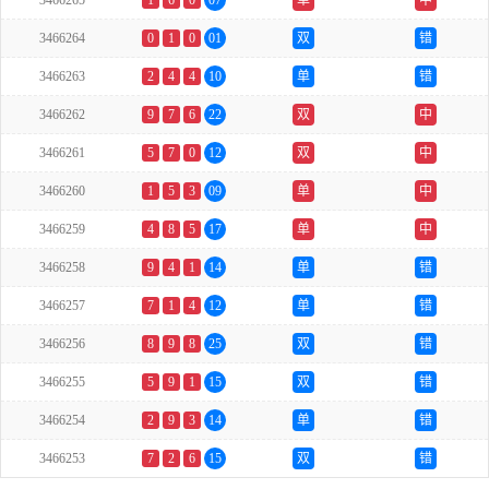
3466265
1
6
0
07
单
中
3466264
0
1
0
01
双
错
3466263
2
4
4
10
单
错
3466262
9
7
6
22
双
中
3466261
5
7
0
12
双
中
3466260
1
5
3
09
单
中
3466259
4
8
5
17
单
中
3466258
9
4
1
14
单
错
3466257
7
1
4
12
单
错
3466256
8
9
8
25
双
错
3466255
5
9
1
15
双
错
3466254
2
9
3
14
单
错
3466253
7
2
6
15
双
错