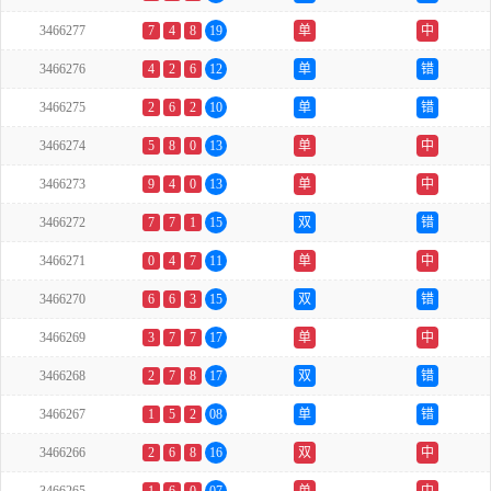
3466277
7
4
8
19
单
中
3466276
4
2
6
12
单
错
3466275
2
6
2
10
单
错
3466274
5
8
0
13
单
中
3466273
9
4
0
13
单
中
3466272
7
7
1
15
双
错
3466271
0
4
7
11
单
中
3466270
6
6
3
15
双
错
3466269
3
7
7
17
单
中
3466268
2
7
8
17
双
错
3466267
1
5
2
08
单
错
3466266
2
6
8
16
双
中