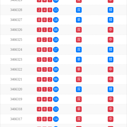
3466329
9
4
1
14
双
中
3466328
2
4
9
15
双
错
3466327
8
8
2
18
单
错
3466326
3
1
4
08
双
中
3466325
8
2
0
10
双
中
3466324
9
8
0
17
双
错
3466323
5
6
3
14
单
错
3466322
6
3
0
09
单
中
3466321
0
4
2
06
双
中
3466320
3
1
5
09
双
错
3466319
8
4
4
16
双
中
3466318
4
8
1
13
单
中
3466317
2
8
4
14
双
中