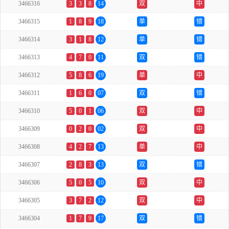
3466316
3
3
8
14
双
中
3466315
1
8
9
18
单
错
3466314
3
1
8
12
单
错
3466313
4
7
0
11
双
错
3466312
5
8
6
19
单
中
3466311
1
6
0
07
双
错
3466310
5
0
1
06
双
中
3466309
0
2
0
02
双
中
3466308
4
2
7
13
单
中
3466307
2
8
3
13
双
错
3466306
5
0
5
10
双
中
3466305
3
7
2
12
双
中
3466304
1
7
9
17
双
错