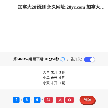
加拿大28预测 永久网址:28yc.com 加拿大2.8-pc加拿大|28预测开奖|加拿大28pc预测结果查询_专注研究加拿大预测!
第
3466352
期 距下期:
01
分
54
秒
广告开关：
大单
未开:
3
期
小单
未开:
6
期
小双
未开:
1
期
7
8
9
24
大
双
咪牌
+
+
=
-