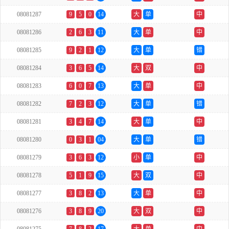
08081287
9
5
0
14
大
单
中
08081286
2
6
3
11
大
单
中
08081285
9
2
1
12
大
单
错
08081284
3
6
5
14
大
双
中
08081283
6
0
7
13
大
单
中
08081282
7
2
3
12
大
单
错
08081281
3
4
7
14
大
单
中
08081280
0
3
1
04
大
单
错
08081279
3
6
3
12
小
单
中
08081278
5
1
9
15
大
双
中
08081277
3
8
2
13
大
单
中
08081276
3
8
9
20
大
双
中