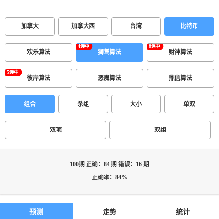
加拿大
加拿大西
台湾
比特币
欢乐算法
狮鹫算法
财神算法
彼岸算法
恶魔算法
鼎信算法
组合
杀组
大小
单双
双项
双组
100期 正确：84 期 错误：16 期
正确率：84%
预测
走势
统计