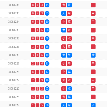
08081236
8
4
3
15
大
双
中
08081235
0
2
3
05
大
单
中
08081234
6
4
0
10
小
双
中
08081233
1
1
6
08
大
双
中
08081232
6
2
0
08
小
双
中
08081231
3
5
8
16
大
双
中
08081230
3
1
6
10
大
单
错
08081229
2
3
6
11
小
单
中
08081228
8
0
4
12
小
单
中
08081227
2
5
9
16
大
双
中
08081226
1
1
3
05
小
双
中
08081225
5
6
5
16
大
单
中
08081224
1
0
5
06
大
单
错