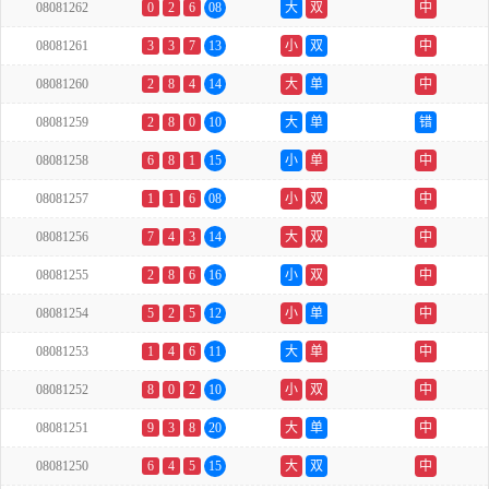
08081262
0
2
6
08
大
双
中
08081261
3
3
7
13
小
双
中
08081260
2
8
4
14
大
单
中
08081259
2
8
0
10
大
单
错
08081258
6
8
1
15
小
单
中
08081257
1
1
6
08
小
双
中
08081256
7
4
3
14
大
双
中
08081255
2
8
6
16
小
双
中
08081254
5
2
5
12
小
单
中
08081253
1
4
6
11
大
单
中
08081252
8
0
2
10
小
双
中
08081251
9
3
8
20
大
单
中
08081250
6
4
5
15
大
双
中