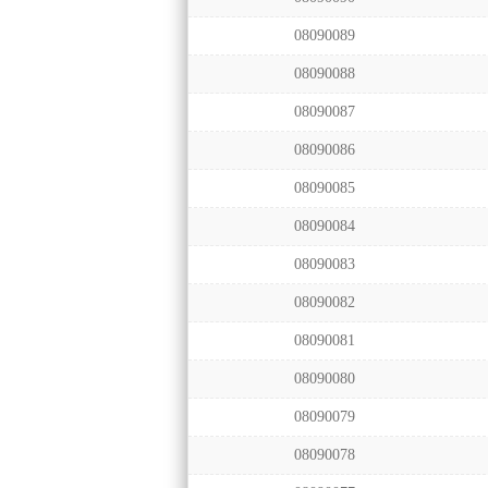
08090089
08090088
08090087
08090086
08090085
08090084
08090083
08090082
08090081
08090080
08090079
08090078