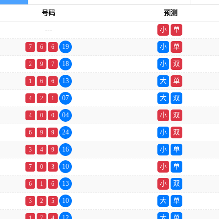
号码
预测
---
小
单
19
小
单
7
6
6
18
小
双
2
9
7
13
大
单
1
6
6
07
大
双
4
2
1
04
小
双
4
0
0
24
小
双
6
9
9
16
小
单
3
4
9
10
小
单
7
0
3
13
小
双
6
1
6
10
大
单
3
2
5
12
大
单
1
7
4