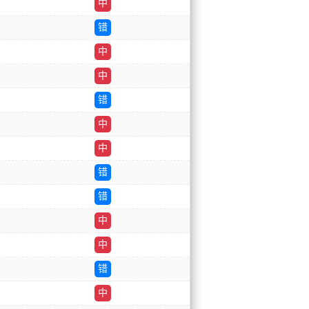
中
错
中
中
错
中
中
错
错
中
中
错
中