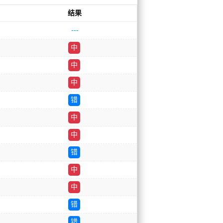
结果
---
中
中
中
错
中
中
错
中
中
错
错