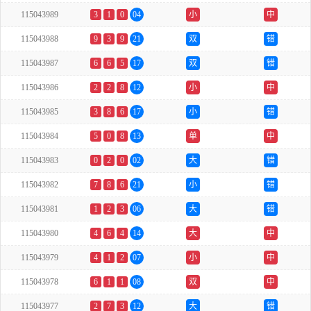
115043989
3
1
0
04
小
中
115043988
9
3
9
21
双
错
115043987
6
6
5
17
双
错
115043986
2
2
8
12
小
中
115043985
3
8
6
17
小
错
115043984
5
0
8
13
单
中
115043983
0
2
0
02
大
错
115043982
7
8
6
21
小
错
115043981
1
2
3
06
大
错
115043980
4
6
4
14
大
中
115043979
4
1
2
07
小
中
115043978
6
1
1
08
双
中
115043977
2
7
3
12
大
错