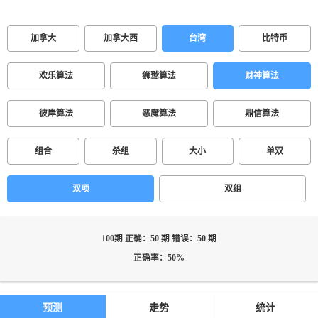
加拿大
加拿大西
台湾
比特币
欢乐算法
狮鹫算法
财神算法
彼岸算法
恶魔算法
鼎信算法
组合
杀组
大小
单双
双项
双组
100期 正确：50 期 错误：50 期
正确率：50%
预测
走势
统计