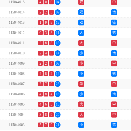
115044015
4
0
0
04
双
中
115044014
2
2
5
09
双
错
115044013
1
9
9
19
双
错
115044012
0
3
8
11
大
错
115044011
2
8
8
18
大
中
115044010
2
4
8
14
小
错
115044009
2
2
4
08
小
中
115044008
4
8
2
14
小
错
115044007
7
7
9
23
单
中
115044006
4
8
4
16
小
错
115044005
4
6
5
15
大
中
115044004
3
8
9
20
大
中
115044003
5
7
9
21
小
错