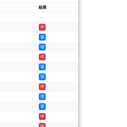
结果
---
中
错
错
中
错
错
中
错
错
中
中