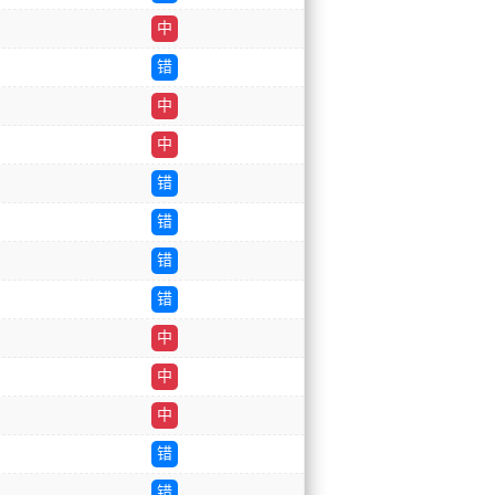
中
错
中
中
错
错
错
错
中
中
中
错
错