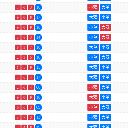
10
小双
大单
7
0
3
17
大双
小单
9
0
8
18
小单
大双
9
0
9
14
小单
大双
3
8
3
18
大单
小双
8
3
7
10
小单
大双
2
3
5
15
大双
小单
1
5
9
17
大双
小单
7
6
4
06
小双
大单
2
0
4
18
大双
小单
9
0
9
09
小单
大双
0
6
3
13
小双
大单
3
7
3
19
大双
小单
7
4
8