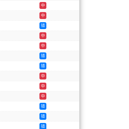
中
中
错
中
中
错
错
中
中
中
错
错
错