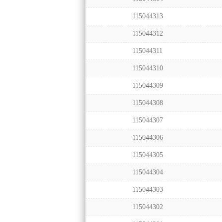
115044313
115044312
115044311
115044310
115044309
115044308
115044307
115044306
115044305
115044304
115044303
115044302