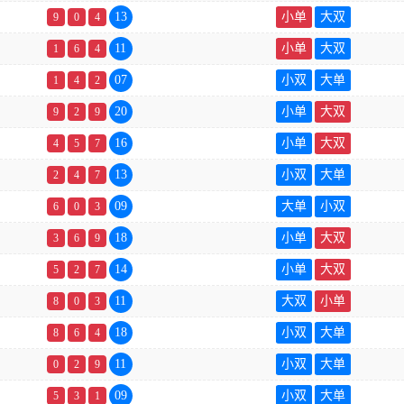
13
小单
大双
9
0
4
11
小单
大双
1
6
4
07
小双
大单
1
4
2
20
小单
大双
9
2
9
16
小单
大双
4
5
7
13
小双
大单
2
4
7
09
大单
小双
6
0
3
18
小单
大双
3
6
9
14
小单
大双
5
2
7
11
大双
小单
8
0
3
18
小双
大单
8
6
4
11
小双
大单
0
2
9
09
小双
大单
5
3
1