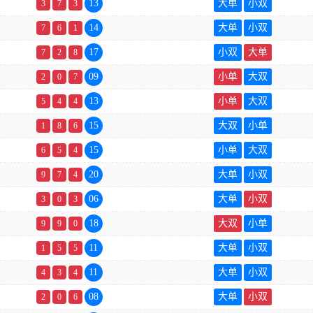
13
大单
小双
3
7
3
14
大单
小双
7
6
1
17
小双
大单
7
2
8
09
小单
大双
2
0
7
13
小单
大双
5
4
4
15
大双
小单
1
8
6
15
小单
大双
6
5
4
20
大单
小双
9
7
4
06
大单
小双
3
0
3
18
大双
小单
9
9
0
11
大单
小双
1
5
5
11
大单
小双
4
3
4
08
大单
小双
2
0
6