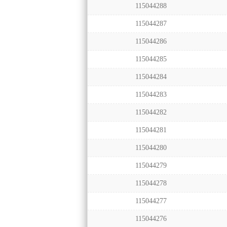
115044288
115044287
115044286
115044285
115044284
115044283
115044282
115044281
115044280
115044279
115044278
115044277
115044276