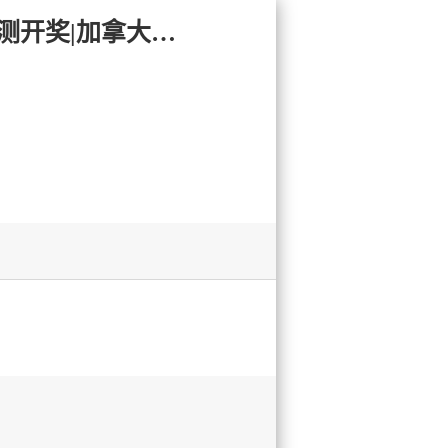
台湾28预测 永久网址:28yc.com 加拿大2.8-pc加拿大|28预测开奖|加拿大28pc预测结果查询_专注研究加拿大预测!