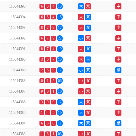
115044395
6
0
4
10
大
双
中
115044394
6
5
4
15
大
双
中
115044393
8
7
2
17
大
双
中
115044392
6
7
9
22
小
双
中
115044391
8
7
4
19
大
双
中
115044390
3
6
7
16
大
单
中
115044389
2
6
9
17
小
双
错
115044388
0
1
5
06
小
双
中
115044387
9
0
1
10
小
双
中
115044386
3
9
0
12
大
双
中
115044385
1
4
5
10
大
双
中
115044384
6
5
0
11
大
双
错
115044383
1
6
1
08
小
双
中