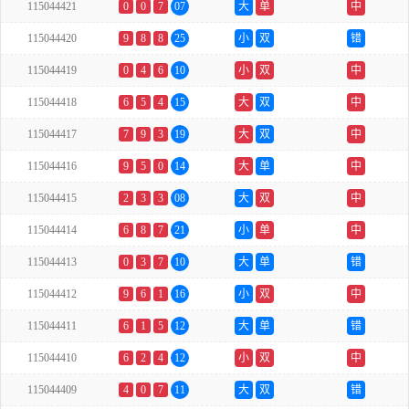
115044421
0
0
7
07
大
单
中
115044420
9
8
8
25
小
双
错
115044419
0
4
6
10
小
双
中
115044418
6
5
4
15
大
双
中
115044417
7
9
3
19
大
双
中
115044416
9
5
0
14
大
单
中
115044415
2
3
3
08
大
双
中
115044414
6
8
7
21
小
单
中
115044413
0
3
7
10
大
单
错
115044412
9
6
1
16
小
双
中
115044411
6
1
5
12
大
单
错
115044410
6
2
4
12
小
双
中
115044409
4
0
7
11
大
双
错