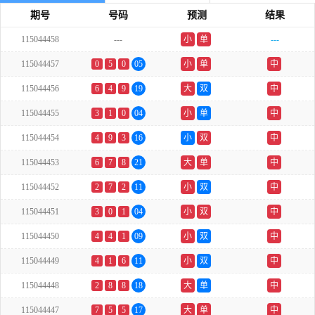
期号
号码
预测
结果
115044458
---
小
单
---
115044457
0
5
0
05
小
单
中
115044456
6
4
9
19
大
双
中
115044455
3
1
0
04
小
单
中
115044454
4
9
3
16
小
双
中
115044453
6
7
8
21
大
单
中
115044452
2
7
2
11
小
双
中
115044451
3
0
1
04
小
双
中
115044450
4
4
1
09
小
双
中
115044449
4
1
6
11
小
双
中
115044448
2
8
8
18
大
单
中
115044447
7
5
5
17
大
单
中