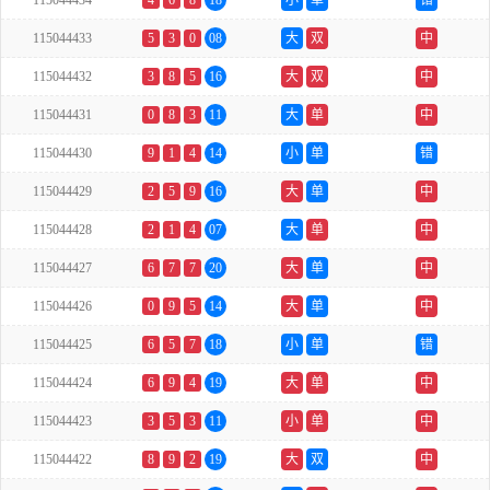
115044434
4
6
8
18
小
单
错
115044433
5
3
0
08
大
双
中
115044432
3
8
5
16
大
双
中
115044431
0
8
3
11
大
单
中
115044430
9
1
4
14
小
单
错
115044429
2
5
9
16
大
单
中
115044428
2
1
4
07
大
单
中
115044427
6
7
7
20
大
单
中
115044426
0
9
5
14
大
单
中
115044425
6
5
7
18
小
单
错
115044424
6
9
4
19
大
单
中
115044423
3
5
3
11
小
单
中
115044422
8
9
2
19
大
双
中