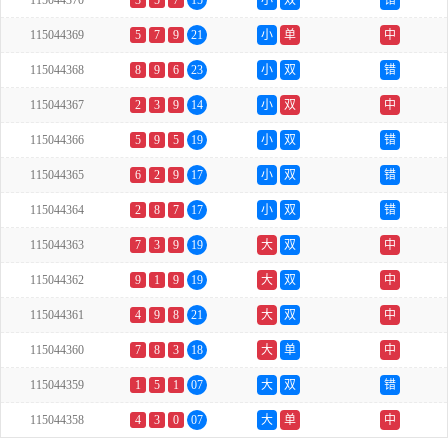
115044370
3
5
7
15
小
双
错
115044369
5
7
9
21
小
单
中
115044368
8
9
6
23
小
双
错
115044367
2
3
9
14
小
双
中
115044366
5
9
5
19
小
双
错
115044365
6
2
9
17
小
双
错
115044364
2
8
7
17
小
双
错
115044363
7
3
9
19
大
双
中
115044362
9
1
9
19
大
双
中
115044361
4
9
8
21
大
双
中
115044360
7
8
3
18
大
单
中
115044359
1
5
1
07
大
双
错
115044358
4
3
0
07
大
单
中