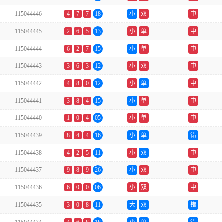
115044446
4
7
7
18
小
双
中
115044445
2
6
5
13
小
单
中
115044444
6
2
7
15
小
单
中
115044443
3
6
3
12
小
双
中
115044442
4
8
0
12
小
单
中
115044441
3
8
4
15
小
单
中
115044440
1
0
4
05
小
单
中
115044439
8
4
4
16
小
单
错
115044438
4
2
5
11
小
双
中
115044437
9
8
9
26
小
双
中
115044436
6
0
0
06
小
双
中
115044435
3
0
8
11
大
双
错