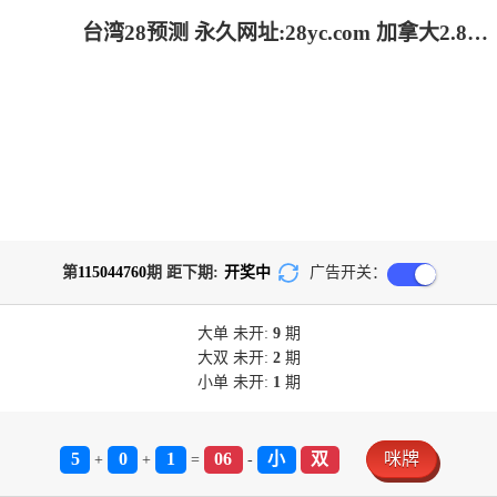
台湾28预测 永久网址:28yc.com 加拿大2.8-pc加拿大|28预测开奖|加拿大28pc预测结果查询_专注研究加拿大预测!
第
115044760
期 距下期:
开奖中
广告开关：
大单
未开:
9
期
大双
未开:
2
期
小单
未开:
1
期
5
0
1
06
小
双
咪牌
+
+
=
-