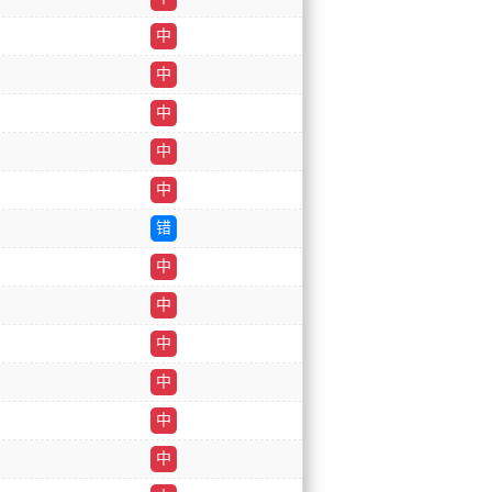
中
中
中
中
中
错
中
中
中
中
中
中