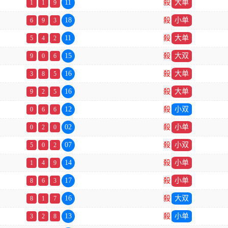
11
殺
大单
1
1
9
18
殺
小单
6
9
3
11
殺
大单
5
4
2
15
殺
大双
9
0
6
16
殺
大单
3
8
5
16
殺
大单
9
2
5
12
殺
小双
0
6
6
02
殺
小单
0
2
0
07
殺
小双
5
0
2
14
殺
小单
1
4
9
17
殺
小单
8
6
3
16
殺
大双
8
1
7
13
殺
小单
3
2
8