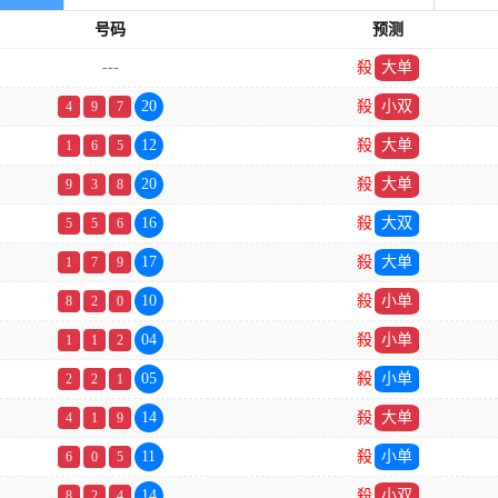
号码
预测
---
殺
大单
20
殺
小双
4
9
7
12
殺
大单
1
6
5
20
殺
大单
9
3
8
16
殺
大双
5
5
6
17
殺
大单
1
7
9
10
殺
小单
8
2
0
04
殺
小单
1
1
2
05
殺
小单
2
2
1
14
殺
大单
4
1
9
11
殺
小单
6
0
5
14
殺
小双
8
2
4