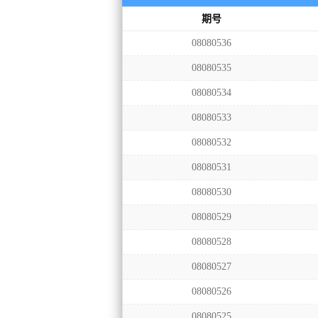
期号
08080536
08080535
08080534
08080533
08080532
08080531
08080530
08080529
08080528
08080527
08080526
08080525