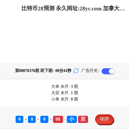
比特币28预测 永久网址:28yc.com 加拿大2.8-pc加拿大|28预测开奖|加拿大28pc预测结果查询_专注研究加拿大预测!
第
08070376
期 距下期:
00
分
41
秒
广告开关：
大单
未开:
3
期
大双
未开:
1
期
小单
未开:
8
期
0
8
0
08
小
双
咪牌
+
+
=
-