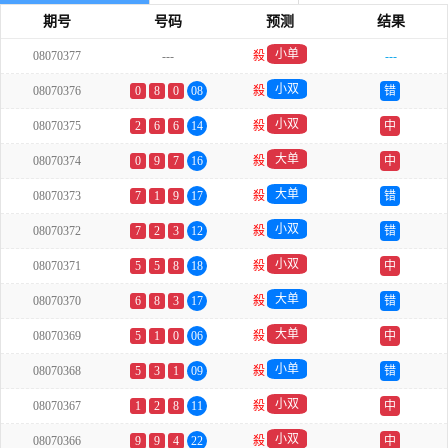
期号
号码
预测
结果
小单
08070377
---
殺
---
小双
08070376
0
8
0
08
殺
错
小双
08070375
2
6
6
14
殺
中
大单
08070374
0
9
7
16
殺
中
大单
08070373
7
1
9
17
殺
错
小双
08070372
7
2
3
12
殺
错
小双
08070371
5
5
8
18
殺
中
大单
08070370
6
8
3
17
殺
错
大单
08070369
5
1
0
06
殺
中
小单
08070368
5
3
1
09
殺
错
小双
08070367
1
2
8
11
殺
中
小双
08070366
9
9
4
22
殺
中