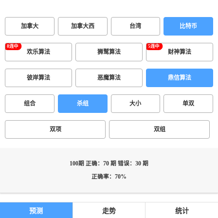
加拿大
加拿大西
台湾
比特币
欢乐算法
狮鹫算法
财神算法
彼岸算法
恶魔算法
鼎信算法
组合
杀组
大小
单双
双项
双组
100期 正确：70 期 错误：30 期
正确率：70%
预测
走势
统计